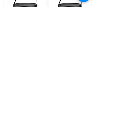
Лазур матова
Фарба
декоративна
ґрунтувальна
піщана
Показати більше
Меню
Категорії
Про нас
Фасадні системи
Каталог
Будівельна хімія