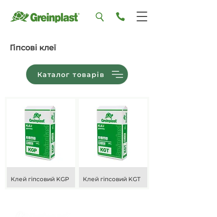
Гіпсові клеї
Каталог товарів
Клей гіпсовий KGP
Клей гіпсовий KGT