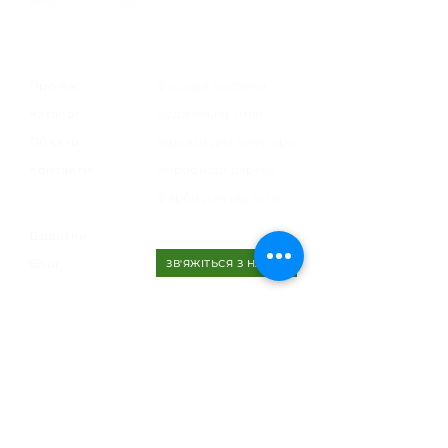
Меню
Категорії
Про нас
Фасадні системи
Каталог
Будівельна хімія
Об'єкти
Вироби для інтер'єру
Контакти
Вироби до дерева
Фарби для підлоги
Додатки
Блог
ЗВ'ЯЖІТЬСЯ З НАМИ
Головний офіс
м. Дрогобич вул. Ірини Вільде, 8
тел./факс
(0324) 450180
greinplastkarpaty@gmail.com
067-820-26-82
067-820-26-68