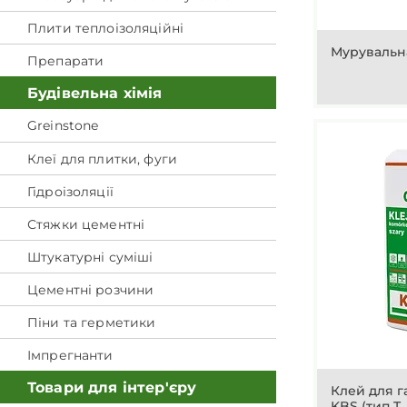
Плити теплоізоляційні
Мурувальна
Препарати
Будівельна хімія
Greinstone
Клеї для плитки, фуги
Гідроізоляції
Стяжки цементні
Штукатурні суміші
Цементні розчини
Піни та герметики
Імпрегнанти
Товари для інтер'єру
Клей для г
KBS (тип T,