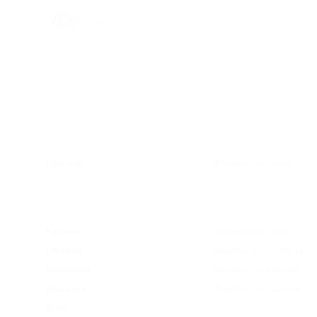
Меню
Категорії
Про нас
Фасадні системи
Каталог
Будівельна хімія
Об'єкти
Вироби для інтер'єру
Контакти
Вироби до дерева
Додатки
Фарби для підлоги
Блог