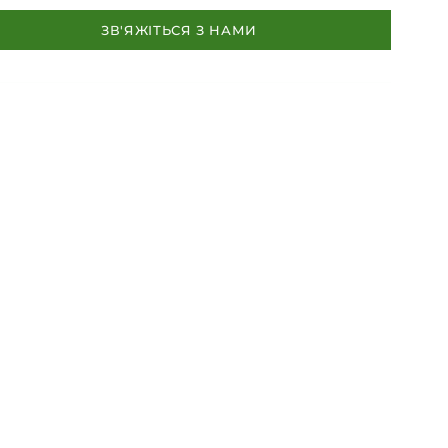
ЗВ'ЯЖІТЬСЯ З НАМИ
овний офіс
рогобич вул. Ірини Вільде, 8
/факс (0324) 450180
nplastkarpaty@gmail.com
820-26-82