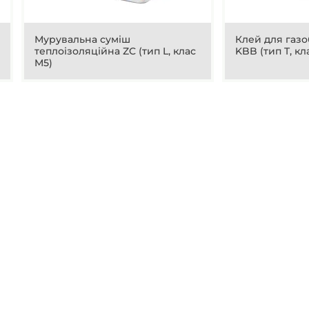
Мурувальна суміш
Клей для газо
теплоізоляційна ZC (тип L, клас
KBB (тип T, кл
M5)