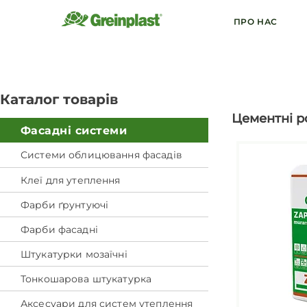
ПРО НАС
Каталог товарів
Цементні р
Фасадні системи
Системи облицювання фасадів
Клеї для утеплення
Фарби ґрунтуючі
Фарби фасадні
Штукатурки мозаїчні
Тонкошарова штукатурка
Аксесуари для систем утеплення