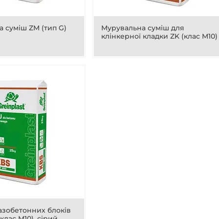
 суміш ZM (тип G)
Мурувальна суміш для
клінкерної кладки ZK (клас M10)
азобетонних блоків
 клас M10), сірий