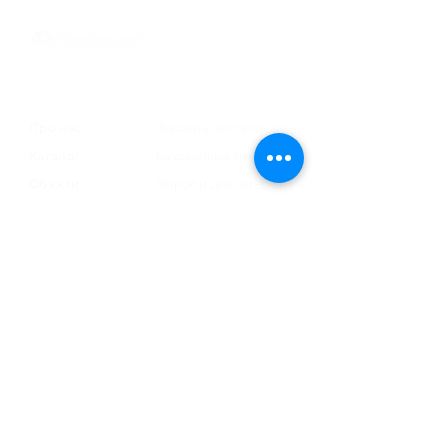
Меню
Категорії
Про нас
Фасадні системи
Каталог
Будівельна хімія
Об'єкти
Вироби для інтер'єру
Контакти
Вироби до дерева
Фарби для підлоги
Додатки
Блог
ЗВ'ЯЖІТЬСЯ З НАМИ
Головний офіс
м. Дрогобич вул. Ірини Вільде, 8
тел./факс
(0324) 450180
greinplastkarpaty@gmail.com