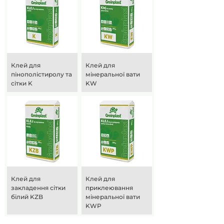
Клей для
Клей для
пінополістиролу та
мінеральної вати
сітки K
KW
Клей для
Клей для
закладення сітки
приклеювання
білий KZB
мінеральної вати
KWP