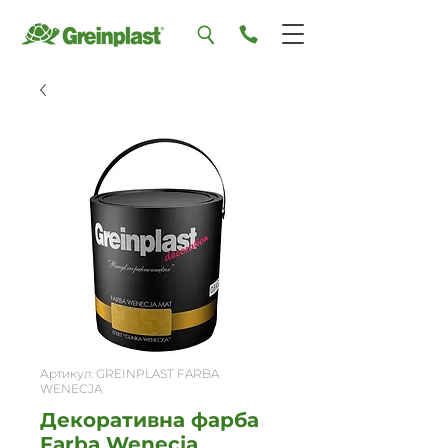
Артикул: GREINPLAST FARBA
WENECJA
Декоративна фарба
Farba Wenecja