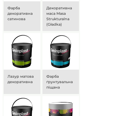
Фарба
Декоративна
декоративна
маса Masa
сатинова
Strukturalna
(Gładka)
Лазур матова
Фарба
декоративна
ґрунтувальна
піщана