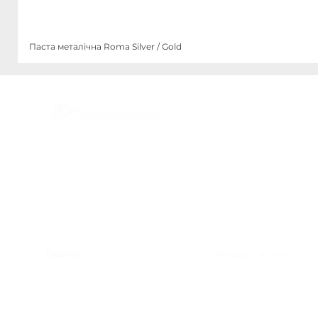
Паста металічна Roma Silver / Gold
Меню
Категорії
Про нас
Фасадні системи