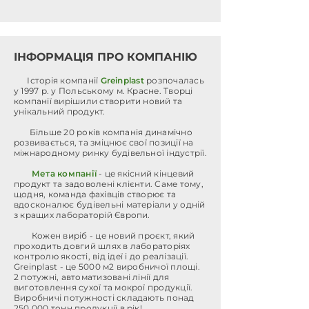
ІНФОРМАЦІЯ ПРО КОМПАНІЮ
Історія компанії
Greinplast
розпочалась
у 1997 р. у Польському м. Красне. Творці
компанії вирішили створити новий та
унікальний продукт.
Більше 20 років компанія динамічно
розвивається, та зміцнює свої позиції на
міжнародному ринку будівельної індустрії.
Мета компанії
- це якісний кінцевий
продукт та задоволені клієнти. Саме тому,
щодня, команда фахівців створює та
вдосконалює будівельні матеріали у одній
з кращих лабораторій Європи.
Кожен виріб - це новий проєкт, який
проходить довгий шлях в лабораторіях
контролю якості, від ідеї і до реалізації.
Greinplast - це 5000 м2 виробничої площі.
2 потужні, автоматизовані лінії для
виготовлення сухої та мокрої продукції.
Виробничі потужності складають понад
250 000 тонн продукції в рік!