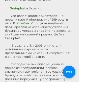
Greinplast
в Україні.
Усе розпочалося з виготовлення
перших партій пінопласту у 1999 році, в
місті
Дрогобич
. У пошуках надійного
партнера для комплексного утеплення
будинків , методом спроб та помилок, ми
знайшли унікальний продукт. Це був
Greinplast.
В результаті, у 2003 р. ми стали
офіційними партнерами та
представниками компанії Greinplast Sp.z
o.o. на території України.
Сьогодні з нами співпрацюють та
довіряють: забудовники, державні
структури, територіальні громади, ОСББ,
бригадири, майстри, а також компанія
постійно бере участь у програмах “IQ
Energy” й «Прозоро».