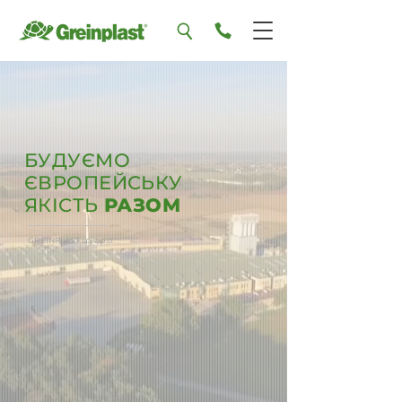
БУДУЄМО
ЄВРОПЕЙСЬКУ
ЯКІСТЬ
РАЗОМ
GREINPLAST sp. z o.o.